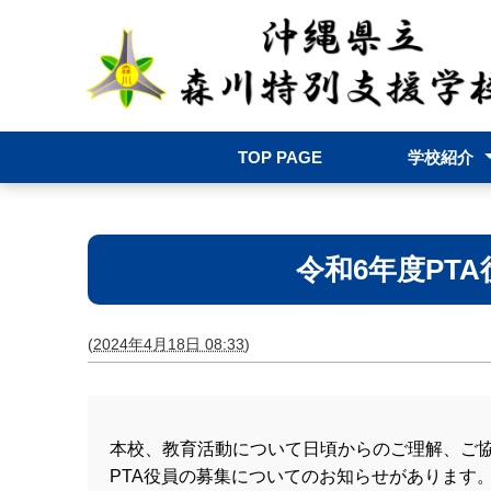
TOP PAGE
学校紹介
学校長挨拶
学校案内
院内教室
教育相談
学校評価
学校いじめ防
アクセス
令和6年度PT
(
2024年4月18日 08:33
)
本校、教育活動について日頃からのご理解、ご
PTA役員の募集についてのお知らせがあります