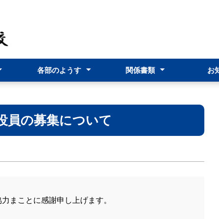
各部のようす
関係書類
お
止基本方針
年間指導計画
児童生徒の作品集
保健室より
研修部より
事務部より
職員必携
年間行
台風接
欠席・
ロボプロ
A役員の募集について
協力まことに感謝申し上げます。
。