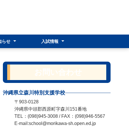
知らせ
入試情報
事計画
近時の対応
遅刻届
2026
スクールポリシー
学校説明会
志願前相談
入学者選抜募集要項
合格発表
お問い合わせ
沖縄県立森川特別支援学校
〒903-0128
沖縄県中頭郡西原町字森川151番地
TEL：(098)945-3008 / FAX：(098)946-5567
E-mail:school@morikawa-sh.open.ed.jp