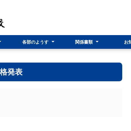
各部のようす
関係書類
お
止基本方針
年間指導計画
児童生徒の作品集
保健室より
研修部より
事務部より
職員必携
年間行
台風接
欠席・
ロボプロ
格発表