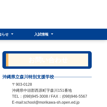
知らせ
入試情報
事計画
近時の対応
遅刻届
2026
スクールポリシー
学校説明会
志願前相談
入学者選抜募集要項
合格発表
お問い合わせ
沖縄県立森川特別支援学校
〒903-0128
沖縄県中頭郡西原町字森川151番地
TEL：(098)945-3008 / FAX：(098)946-5567
E-mail:school@morikawa-sh.open.ed.jp