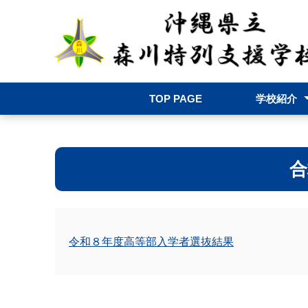
TOP PAGE
学校紹介
学校長挨拶
学校案内
院内教室
教育相談
学校評価
学校いじめ防
アクセス
合
令和８年度高等部入学者選抜結果