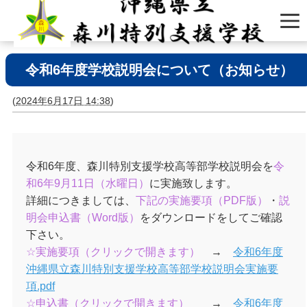
令和6年度学校説明会について（お知らせ）
(
2024年6月17日 14:38
)
令和6年度、森川特別支援学校高等部学校説明会を
令
和6年9月11日（水曜日）
に実施致します。
詳細につきましては、
下記の実施要項（PDF版）
・
説
明会申込書（Word版）
をダウンロードをしてご確認
下さい。
☆実施要項（クリックで開きます）
→
令和6年度
沖縄県立森川特別支援学校高等部学校説明会実施要
項.pdf
☆申込書（クリックで開きます）
→
令和6年度